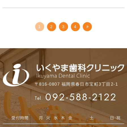
1
2
3
4
〒816-0807 福岡県春日市宝町3丁目2-1
092-588-2122
Tel.
受付時間
月
火
水
木
金
土
日・祝