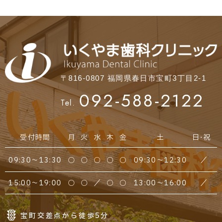
〒816-0807 福岡県春日市宝町3丁目2-1
092-588-2122
Tel.
受付時間
月
火
水
木
金
土
日・祝
09:30～13:30
○
○
○
○
○
09:30～12:30
／
15:00～19:00
○
○
／
○
○
13:00～16:00
／
宝町交差点から徒歩5分