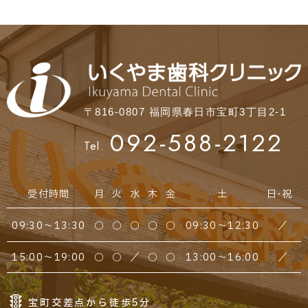
〒816-0807 福岡県春日市宝町3丁目2-1
092-588-2122
Tel.
受付時間
月
火
水
木
金
土
日・祝
09:30～13:30
○
○
○
○
○
09:30～12:30
／
15:00～19:00
○
○
／
○
○
13:00～16:00
／
宝町交差点から徒歩5分